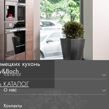
мецких кухонь
oy&Boch
Каталог
 КАТАЛОГ
О нас
Контакты