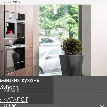
20.06.2019
мецких кухонь
oy&Boch
Каталог
 КАТАЛОГ
О нас