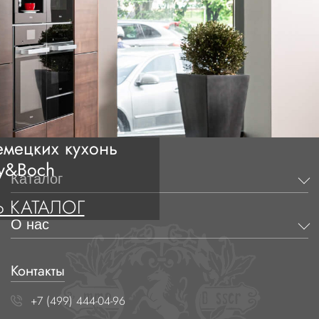
мецких кухонь
oy&Boch
Каталог
 КАТАЛОГ
О нас
Контакты
+7 (499) 444-04-96